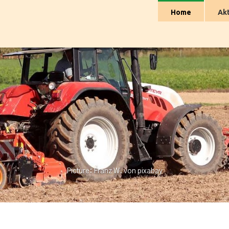
Home
Akt
Picture: Franz W. von pixabay