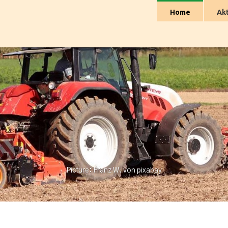
Home
Akt
Picture: Franz W. von pixabay