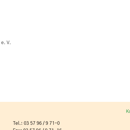
e. V.
K
Tel.: 03 57 96 / 9 71-0